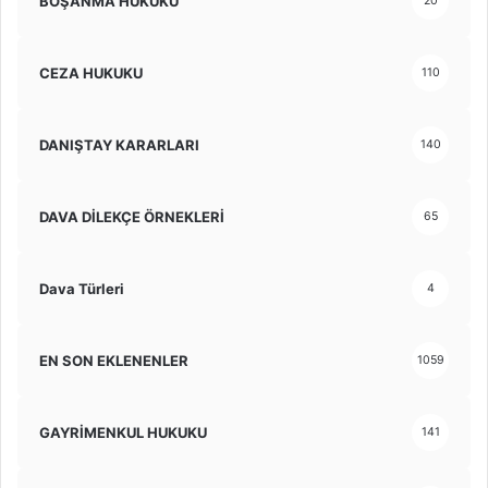
BOŞANMA HUKUKU
20
CEZA HUKUKU
110
DANIŞTAY KARARLARI
140
DAVA DİLEKÇE ÖRNEKLERİ
65
Dava Türleri
4
EN SON EKLENENLER
1059
GAYRİMENKUL HUKUKU
141