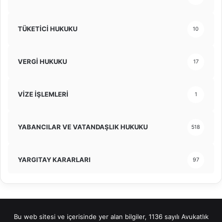
TÜKETİCİ HUKUKU
10
VERGİ HUKUKU
17
VİZE İŞLEMLERİ
1
YABANCILAR VE VATANDAŞLIK HUKUKU
518
YARGITAY KARARLARI
97
Bu web sitesi ve içerisinde yer alan bilgiler, 1136 sayılı Avukatlık