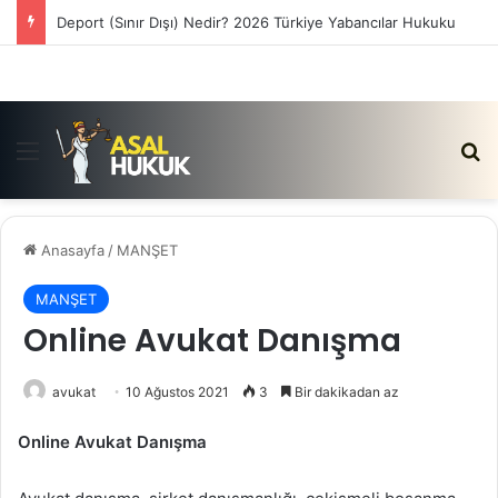
Deport (Sınır Dışı) Nedir? 2026 Türkiye Yabancılar Hukuku
Menü
Ar
Anasayfa
/
MANŞET
MANŞET
Online Avukat Danışma
avukat
10 Ağustos 2021
3
Bir dakikadan az
Online Avukat Danışma