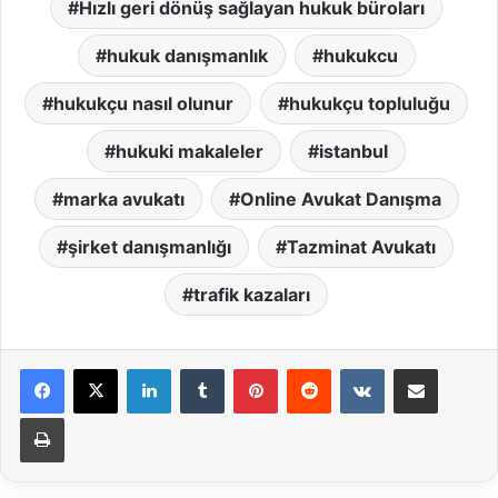
Hızlı geri dönüş sağlayan hukuk büroları
hukuk danışmanlık
hukukcu
hukukçu nasıl olunur
hukukçu topluluğu
hukuki makaleler
istanbul
marka avukatı
Online Avukat Danışma
şirket danışmanlığı
Tazminat Avukatı
trafik kazaları
LinkedIn
Tumblr
Pinterest
Reddit
VKontakte
E-Posta ile paylaş
Yazdır