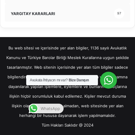
YARGITAY KARARLARI
97
Bu web sitesi ve içerisinde yer alan bilgiler, 1136 sayılı Avukatlık
Kanunu ve Türkiye Barolar Birliği Meslek Kurallarına uygun şekilde
tasarlanmıştır. Web sitenin içerisinde yer alan tüm bilgiler sadece
bilgilendirme amaçlı olup, bu bilgilerin bir kısmına veya tamamına
Avukata İhtiyacın mı var?
Bize Danışın
dayanılarak yapılan işlemlere, eylemlere ve bunların sonuçlarına
ilişkin hiçbir sorumluluk kabul edilemez. Kişiler mevcut duruma
ilişkin olarak hukuki destek almadan, web sitesinde yer alan
WhatsApp
herhangi bir hususa dayanarak işlem yapılmamalıdır.
Tüm Hakları Saklıdır @ 2024