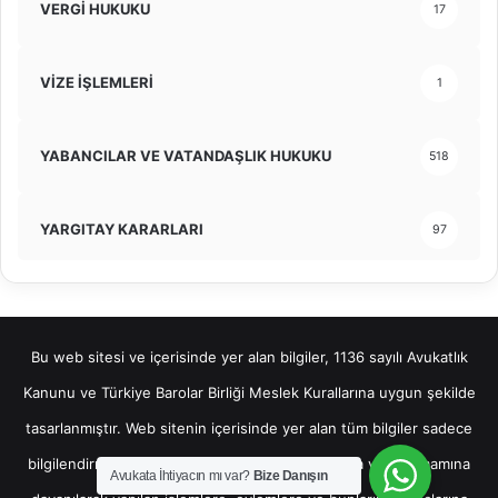
VERGİ HUKUKU
17
VİZE İŞLEMLERİ
1
YABANCILAR VE VATANDAŞLIK HUKUKU
518
YARGITAY KARARLARI
97
Bu web sitesi ve içerisinde yer alan bilgiler, 1136 sayılı Avukatlık
Kanunu ve Türkiye Barolar Birliği Meslek Kurallarına uygun şekilde
tasarlanmıştır. Web sitenin içerisinde yer alan tüm bilgiler sadece
bilgilendirme amaçlı olup, bu bilgilerin bir kısmına veya tamamına
Avukata İhtiyacın mı var?
Bize Danışın