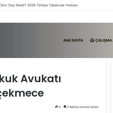
(Sınır Dışı) Nedir? 2026 Türkiye Yabancılar Hukuku
ANA SAYFA
ÇALIŞMA 
İstanbul Küçükçekmece
ukuk Avukatı
kçekmece
4
2 dakika okuma süresi