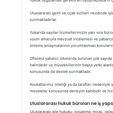
hukuk uygulaması gerektiren uyuşmazlıkların
Uluslararası gemi ve uçak sicilleri nezdinde iş
sunmaktadırlar.
Yukarıda sayılan hizmetlerimizin yanı sıra bürom
uyum amacıyla mevzuat incelemesi ve yabancılı
önleme anlaşmalarının yorumlanması konuların
Ofisimiz yabancı ülkelerde bulunan çok sayıda a
halindedir ve müvekkillerinin başka yetki ala
konusunda da destek sunmaktadır.
Avukatlarımız niteliği ya da tarafları nedeniyle 
meseleler konusunda deneyim sahibidir ve hizme
Uluslararası hukuk büroları ne iş yap
Uluslararası aile hukuku, boşanma, miras, velaye