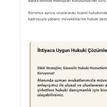
Banka teminat mektupları konusunda her türlü 
Büromuz ayrıca, uluslararası ticaret hukukun
kadrosuyla yabancı müvekkillerine hukuki dest