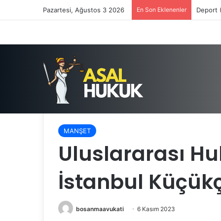
Pazartesi, Ağustos 3 2026
En Son Eklenenler
Deport 
Anasayfa
/
MANŞET
/
Uluslararası Hukuk Avukatı 
MANŞET
Uluslararası H
İstanbul Küçü
bosanmaavukati
6 Kasım 2023