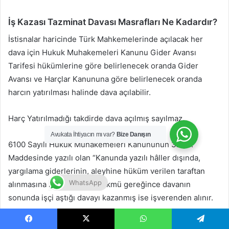
İş Kazası Tazminat Davası Masrafları Ne Kadardır?
İstisnalar haricinde Türk Mahkemelerinde açılacak her
dava için Hukuk Muhakemeleri Kanunu Gider Avansı
Tarifesi hükümlerine göre belirlenecek oranda Gider
Avansı ve Harçlar Kanununa göre belirlenecek oranda
harcın yatırılması halinde dava açılabilir.
Harç Yatırılmadığı takdirde dava açılmış sayılmaz.
Avukata İhtiyacın mı var?
Bize Danışın
6100 Sayılı Hukuk Muhakemeleri Kanununun 326/1.
Maddesinde yazılı olan “Kanunda yazılı hâller dışında,
yargılama giderlerinin, aleyhine hüküm verilen taraftan
WhatsApp
alınmasına karar verilir.” Hükmü gereğince davanın
sonunda işçi aştığı davayı kazanmış ise işverenden alınır.
İş kazası geçirmiş olan birinin ödeyeceği yargılama masrafı
Facebook
X
WhatsApp
Telegram