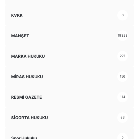
KVKK
8
MANŞET
19328
MARKA HUKUKU
227
MİRAS HUKUKU
156
RESMİ GAZETE
114
SİGORTA HUKUKU
83
Spor Hukuku
2