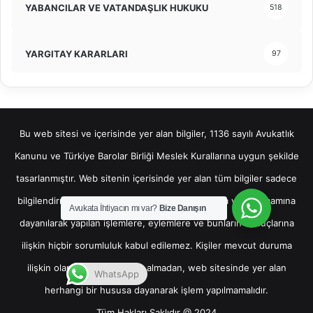
YABANCILAR VE VATANDAŞLIK HUKUKU
518
YARGITAY KARARLARI
97
Bu web sitesi ve içerisinde yer alan bilgiler, 1136 sayılı Avukatlık
Kanunu ve Türkiye Barolar Birliği Meslek Kurallarına uygun şekilde
tasarlanmıştır. Web sitenin içerisinde yer alan tüm bilgiler sadece
bilgilendirme amaçlı olup, bu bilgilerin bir kısmına veya tamamına
Avukata İhtiyacın mı var?
Bize Danışın
dayanılarak yapılan işlemlere, eylemlere ve bunların sonuçlarına
ilişkin hiçbir sorumluluk kabul edilemez. Kişiler mevcut duruma
ilişkin olarak hukuki destek almadan, web sitesinde yer alan
WhatsApp
herhangi bir hususa dayanarak işlem yapılmamalıdır.
Tüm Hakları Saklıdır @ 2024