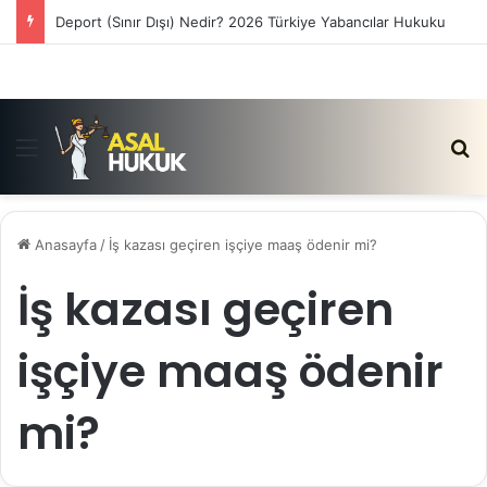
Satış Vaadi Sözleşmesi İptali Nedir?
Menü
Ar
Anasayfa
/
İş kazası geçiren işçiye maaş ödenir mi?
İş kazası geçiren
işçiye maaş ödenir
mi?