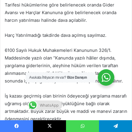
Tarifesi hükümlerine göre belirlenecek oranda Gider
Avansı ve Harçlar Kanununa göre belirlenecek oranda
harcın yatırılması halinde dava açılabilir.
Harç Yatırılmadığı takdirde dava açılmış sayılmaz.
6100 Sayılı Hukuk Muhakemeleri Kanununun 326/1.
Maddesinde yazılı olan “Kanunda yazılı hâller dışında,
yargılama giderlerinin, aleyhine hüküm verilen taraftan
alınmasına karar verilir.” Hükmü gereğince davanın
Avukata İhtiyacın mı var?
Bize Danışın
sonunda işçi aştığı davayı kazanmış ise işverenden alınır.
İş kazası geçirmiş olan birinin ödeyeceği yargılama masrafı
uğramış oldukları zararın büyüklüğüne bağlı olarak
WhatsApp
artmaktadır. Büyük zarar büyük ve maddi ve manevi zararın
ödenmesini gerektirecektir.
Facebook
X
WhatsApp
Telegram