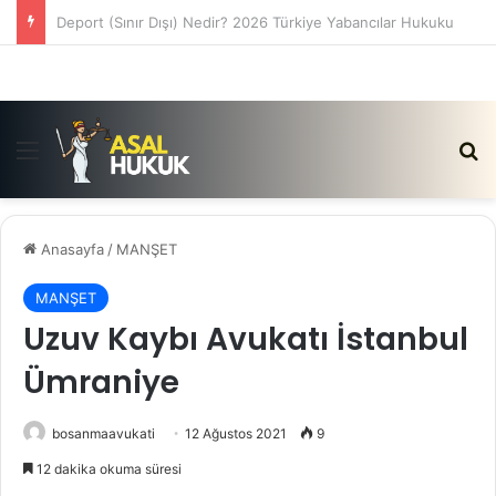
Satış Vaadi Sözleşmesi İptali Nedir?
Menü
Ar
Anasayfa
/
MANŞET
MANŞET
Uzuv Kaybı Avukatı İstanbul
Ümraniye
bosanmaavukati
12 Ağustos 2021
9
12 dakika okuma süresi