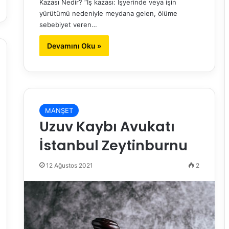
Kazası Nedir? “İş kazası: İşyerinde veya işin
yürütümü nedeniyle meydana gelen, ölüme
sebebiyet veren…
Devamını Oku »
MANŞET
Uzuv Kaybı Avukatı
İstanbul Zeytinburnu
12 Ağustos 2021
2