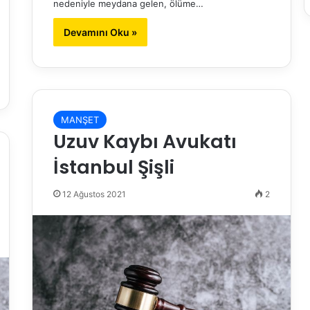
nedeniyle meydana gelen, ölüme…
Devamını Oku »
MANŞET
Uzuv Kaybı Avukatı
İstanbul Şişli
12 Ağustos 2021
2