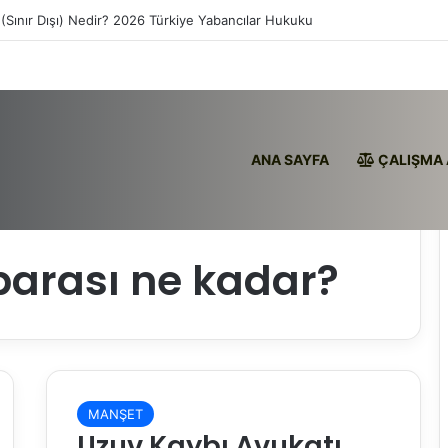
(Sınır Dışı) Nedir? 2026 Türkiye Yabancılar Hukuku
ANA SAYFA
ÇALIŞMA 
 parası ne kadar?
MANŞET
Uzuv Kaybı Avukatı