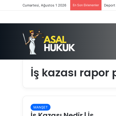
Cumartesi, Ağustos 1 2026
En Son Eklenenler
Deport 
Anasayfa
/
İş kazası rapor parası ne kadar?
İş kazası rapor
MANŞET
İş Kazası Nedir | İş