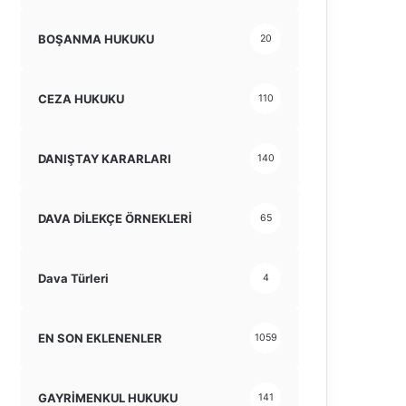
BOŞANMA HUKUKU
20
CEZA HUKUKU
110
DANIŞTAY KARARLARI
140
DAVA DİLEKÇE ÖRNEKLERİ
65
Dava Türleri
4
EN SON EKLENENLER
1059
GAYRİMENKUL HUKUKU
141