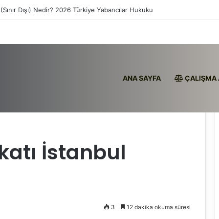
aadi Sözleşmesi İptali Nedir?
ANA SAYFA
ÇALIŞMA 
 Zeytinburnu
atı İstanbul
3
12 dakika okuma süresi