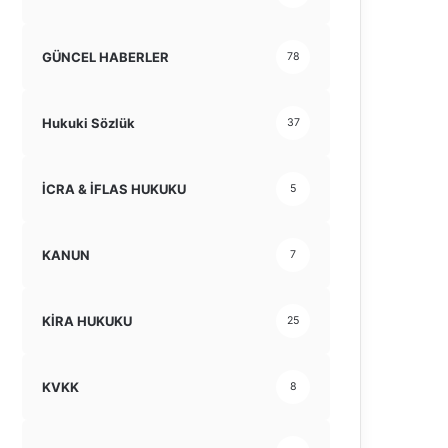
GÜNCEL HABERLER
78
Hukuki Sözlük
37
İCRA & İFLAS HUKUKU
5
KANUN
7
KİRA HUKUKU
25
KVKK
8