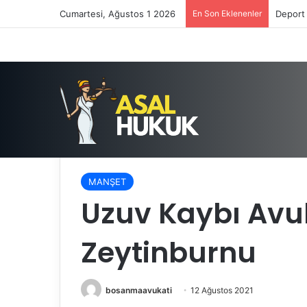
Cumartesi, Ağustos 1 2026
En Son Eklenenler
Satış V
Anasayfa
/
MANŞET
/
Uzuv Kaybı Avukatı İstanbul
MANŞET
Uzuv Kaybı Avuk
Zeytinburnu
bosanmaavukati
12 Ağustos 2021