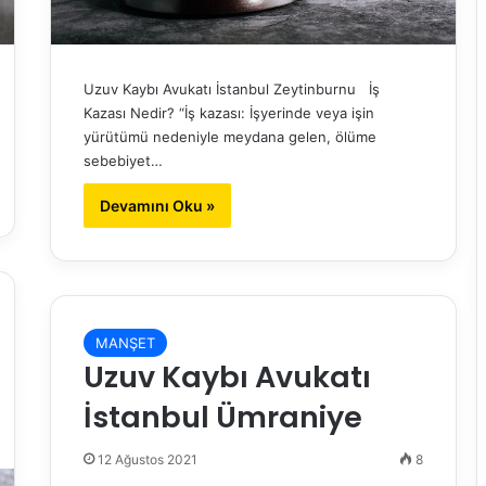
Uzuv Kaybı Avukatı İstanbul Zeytinburnu İş
Kazası Nedir? “İş kazası: İşyerinde veya işin
yürütümü nedeniyle meydana gelen, ölüme
sebebiyet…
Devamını Oku »
MANŞET
Uzuv Kaybı Avukatı
İstanbul Ümraniye
12 Ağustos 2021
8