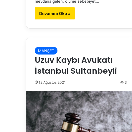
meydana gelen, ölüme sebebiyet…
Devamını Oku »
MANŞET
Uzuv Kaybı Avukatı
İstanbul Sultanbeyli
12 Ağustos 2021
3