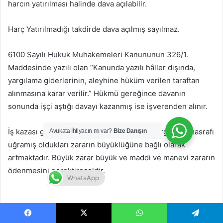
harcın yatırılması halinde dava açılabilir.
Harç Yatırılmadığı takdirde dava açılmış sayılmaz.
6100 Sayılı Hukuk Muhakemeleri Kanununun 326/1.
Maddesinde yazılı olan “Kanunda yazılı hâller dışında,
yargılama giderlerinin, aleyhine hüküm verilen taraftan
alınmasına karar verilir.” Hükmü gereğince davanın
sonunda işçi aştığı davayı kazanmış ise işverenden alınır.
İş kazası geçirmiş olan birinin ödeyeceği yargılama masrafı
Avukata İhtiyacın mı var?
Bize Danışın
uğramış oldukları zararın büyüklüğüne bağlı olarak
artmaktadır. Büyük zarar büyük ve maddi ve manevi zararın
ödenmesini gerektirecektir.
WhatsApp
Facebook
X
WhatsApp
Telegram