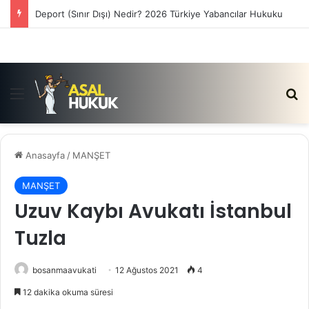
Satış Vaadi Sözleşmesi İptali Nedir?
Menü
Ar
Anasayfa
/
MANŞET
MANŞET
Uzuv Kaybı Avukatı İstanbul
Tuzla
bosanmaavukati
12 Ağustos 2021
4
12 dakika okuma süresi