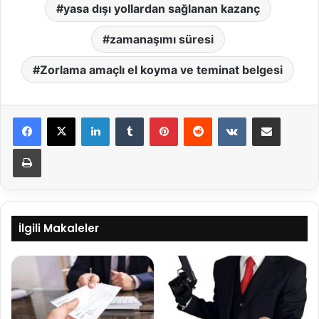
yasa dışı yollardan sağlanan kazanç
zamanaşımı süresi
Zorlama amaçlı el koyma ve teminat belgesi
LinkedIn
Tumblr
Pinterest
Reddit
VKontakte
E-Posta ile paylaş
Yazdır
İlgili Makaleler