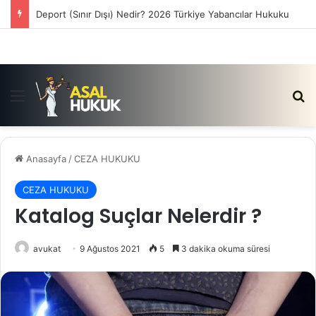
Satış Vaadi Sözleşmesi İptali Nedir?
Menü
Ar
Anasayfa
/
CEZA HUKUKU
CEZA HUKUKU
Katalog Suçlar Nelerdir ?
avukat
9 Ağustos 2021
5
3 dakika okuma süresi