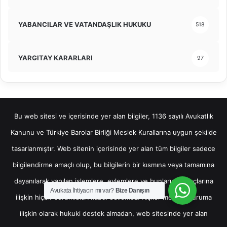
YABANCILAR VE VATANDAŞLIK HUKUKU
518
YARGITAY KARARLARI
97
Bu web sitesi ve içerisinde yer alan bilgiler, 1136 sayılı Avukatlık
Kanunu ve Türkiye Barolar Birliği Meslek Kurallarına uygun şekilde
tasarlanmıştır. Web sitenin içerisinde yer alan tüm bilgiler sadece
bilgilendirme amaçlı olup, bu bilgilerin bir kısmına veya tamamına
dayanılarak yapılan işlemlere, eylemlere ve bunların sonuçlarına
Avukata İhtiyacın mı var?
Bize Danışın
ilişkin hiçbir sorumluluk kabul edilemez. Kişiler mevcut duruma
ilişkin olarak hukuki destek almadan, web sitesinde yer alan