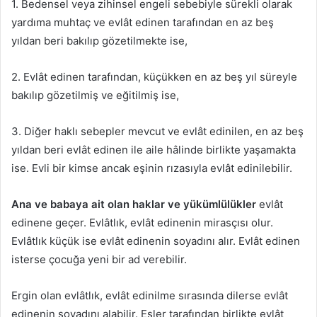
1. Bedensel veya zihinsel engeli sebebiyle sürekli olarak
yardıma muhtaç ve evlât edinen tarafından en az beş
yıldan beri bakılıp gözetilmekte ise,
2. Evlât edinen tarafından, küçükken en az beş yıl süreyle
bakılıp gözetilmiş ve eğitilmiş ise,
3. Diğer haklı sebepler mevcut ve evlât edinilen, en az beş
yıldan beri evlât edinen ile aile hâlinde birlikte yaşamakta
ise. Evli bir kimse ancak eşinin rızasıyla evlât edinilebilir.
Ana ve babaya ait olan haklar ve yükümlülükler
evlât
edinene geçer. Evlâtlık, evlât edinenin mirasçısı olur.
Evlâtlık küçük ise evlât edinenin soyadını alır. Evlât edinen
isterse çocuğa yeni bir ad verebilir.
Ergin olan evlâtlık, evlât edinilme sırasında dilerse evlât
edinenin soyadını alabilir. Eşler tarafından birlikte evlât