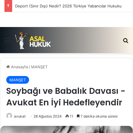
Satış Vaadi Sözleşmesi İptali Nedir?
Menü
Ar
Anasayfa
/
MANŞET
MANŞET
Soybağı ve Babalık Davası -
Avukat En İyi Hedefleyendir
avukat
28 Ağustos 2024
11
7 dakika okuma süresi