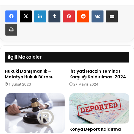
LinkedIn
Tumblr
Pinterest
Reddit
VKontakte
E-Posta ile paylaş
Yazdır
İlgili Makaleler
Hukuki Danışmanlık –
İhtiyati Haczin Teminat
Malatya Hukuk Bürosu
Karşılığı Kaldırılması 2024
1 Şubat 2023
27 Mayıs 2024
Konya Deport Kaldırma