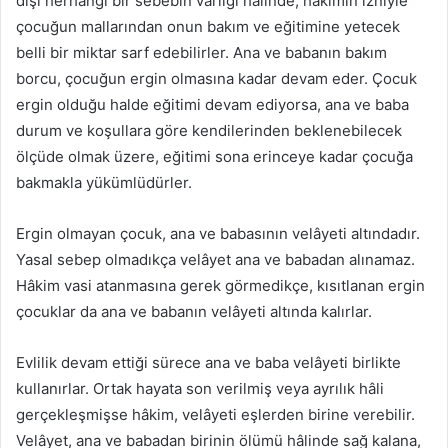
dışı herhangi bir sebebin varlığı hâlinde, hâkimin izniyle
çocuğun mallarından onun bakım ve eğitimine yetecek
belli bir miktar sarf edebilirler. Ana ve babanın bakım
borcu, çocuğun ergin olmasına kadar devam eder. Çocuk
ergin olduğu halde eğitimi devam ediyorsa, ana ve baba
durum ve koşullara göre kendilerinden beklenebilecek
ölçüde olmak üzere, eğitimi sona erinceye kadar çocuğa
bakmakla yükümlüdürler.
Ergin olmayan çocuk, ana ve babasının velâyeti altındadır.
Yasal sebep olmadıkça velâyet ana ve babadan alınamaz.
Hâkim vasi atanmasına gerek görmedikçe, kısıtlanan ergin
çocuklar da ana ve babanın velâyeti altında kalırlar.
Evlilik devam ettiği sürece ana ve baba velâyeti birlikte
kullanırlar. Ortak hayata son verilmiş veya ayrılık hâli
gerçekleşmişse hâkim, velâyeti eşlerden birine verebilir.
Velâyet, ana ve babadan birinin ölümü hâlinde sağ kalana,