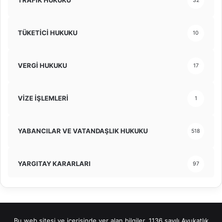
TRAFİK HUKUKU
32
TÜKETİCİ HUKUKU
10
VERGİ HUKUKU
17
VİZE İŞLEMLERİ
1
YABANCILAR VE VATANDAŞLIK HUKUKU
518
YARGITAY KARARLARI
97
Bu web sitesi ve içerisinde yer alan bilgiler, 1136 sayılı Avukatlık