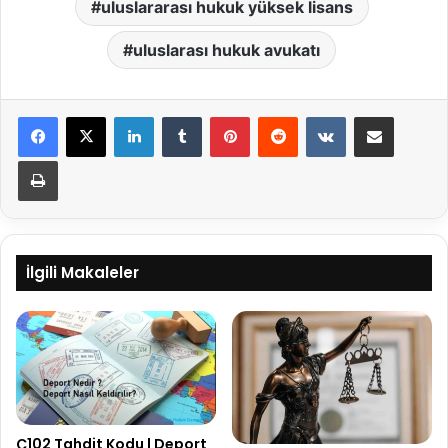
uluslararası hukuk yüksek lisans
uluslarası hukuk avukatı
LinkedIn
Tumblr
Pinterest
Reddit
VKontakte
E-Posta ile paylaş
Yazdır
İlgili Makaleler
Ç102 Tahdit Kodu | Deport