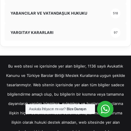
YABANCILAR VE VATANDAŞLIK HUKUKU
518
YARGITAY KARARLARI
97
Bu web sitesi ve içerisinde yer alan bilgiler, 1136 sayılı Avukatlık
Kanunu ve Türkiye Barolar Birliği Meslek Kurallarına uygun şekilde
tasarlanmıştır. Web sitenin içerisinde yer alan tüm bilgiler sadece
bilgilendirme amaçlı olup, bu bilgilerin bir kısmına veya tamamına
dayanılarak yapılan işlemlere, eylemlere ve bunların sonuçlarına
Avukata İhtiyacın mı var?
Bize Danışın
ilişkin hiçbir sorumluluk kabul edilemez. Kişiler mevcut duruma
ilişkin olarak hukuki destek almadan, web sitesinde yer alan