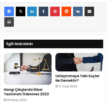
LinkedIn
Tumblr
Pinterest
Reddit
VKontakte
E-Posta ile paylaş
Yazdır
İlgili Makaleler
Uzlaştırmaya Tabi Suçlar
Ne Demektir?
17 Ocak 2024
Hangi Çıkışlarda İhbar
Tazminatı Ödenmez 2022
24 Nisan 2023