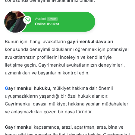
konusunda deneyimli avukatlarınız olabilir.
Avukat
Online
Online Avukat
Bunun için, hangi avukatların
gayrimenkul davaları
konusunda deneyimli olduklarını öğrenmek için potansiyel
avukatlarınızın profillerini inceleyin ve kendileriyle
iletişime geçin. Gayrimenkul avukatlarınızın deneyimleri,
uzmanlıkları ve başarılarını kontrol edin.
G
ayrimenkul hukuku,
mülkiyet hakkına dair önemli
uyuşmazlıkların yaşandığı bir özel hukuk alanıdır.
Gayrimenkul davası, mülkiyet hakkına yapılan müdahaleleri
ve anlaşmazlıkları çözen bir dava türüdür.
Gayrimenkul
kapsamında, arazi, apartman, arsa, bina ve
konut gibi taşınmazlar ile ilgili davalara bakılır. Gayrimenkul