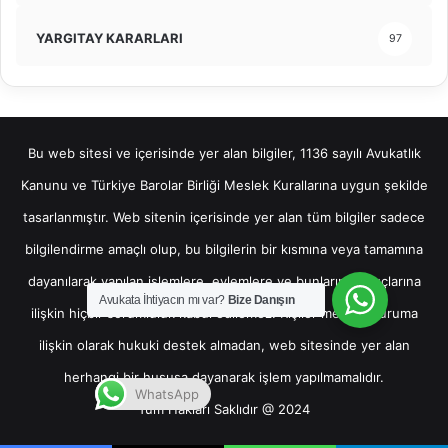
YARGITAY KARARLARI
97
Bu web sitesi ve içerisinde yer alan bilgiler, 1136 sayılı Avukatlık
Kanunu ve Türkiye Barolar Birliği Meslek Kurallarına uygun şekilde
tasarlanmıştır. Web sitenin içerisinde yer alan tüm bilgiler sadece
bilgilendirme amaçlı olup, bu bilgilerin bir kısmına veya tamamına
dayanılarak yapılan işlemlere, eylemlere ve bunların sonuçlarına
Avukata İhtiyacın mı var?
Bize Danışın
ilişkin hiçbir sorumluluk kabul edilemez. Kişiler mevcut duruma
ilişkin olarak hukuki destek almadan, web sitesinde yer alan
herhangi bir hususa dayanarak işlem yapılmamalıdır.
WhatsApp
Tüm Hakları Saklıdır @ 2024