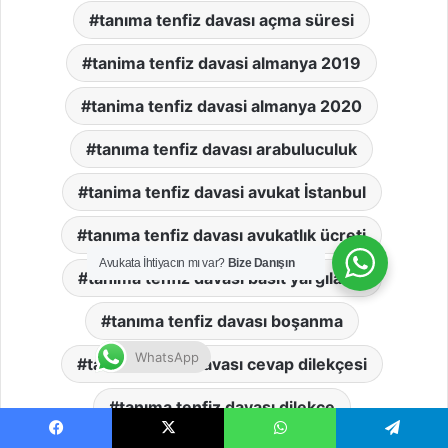
tanıma tenfiz davası açma süresi
tanima tenfiz davasi almanya 2019
tanima tenfiz davasi almanya 2020
tanıma tenfiz davası arabuluculuk
tanima tenfiz davasi avukat İstanbul
tanıma tenfiz davası avukatlık ücreti
Avukata İhtiyacın mı var?
Bize Danışın
tanıma tenfiz davası basit yargılama
tanıma tenfiz davası boşanma
WhatsApp
tanıma tenfiz davası cevap dilekçesi
tanıma tenfiz davası dilekçe
Facebook
X
WhatsApp
Telegram