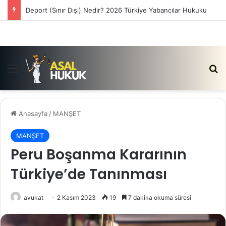
Satış Vaadi Sözleşmesi İptali Nedir?
Menü
Ar
Anasayfa
/
MANŞET
MANŞET
Peru Boşanma Kararının
Türkiye’de Tanınması
avukat
2 Kasım 2023
19
7 dakika okuma süresi