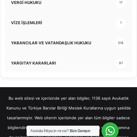
VERGİ HUKUKU
17
VİZE İŞLEMLERİ
1
YABANCILAR VE VATANDAŞLIK HUKUKU
518
YARGITAY KARARLARI
97
Bu web sitesi ve içerisinde yer alan bilgiler, 1136 sayılı Avukatlık
Kanunu ve Türkiye Barolar Birliği Meslek Kurallarına uygun şekilde
tasarlanmıştır. Web sitenin içerisinde yer alan tüm bilgiler sadece
bilgilendirme amaçlı olup, bu bilgilerin bir kısmına veya tamamına
Avukata İhtiyacın mı var?
Bize Danışın