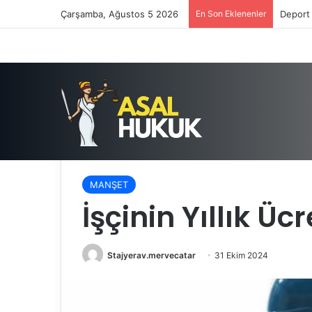
Çarşamba, Ağustos 5 2026
En Son Eklenenler
Deport 
Anasayfa
/
MANŞET
/
İşçinin Yıllık Ücretli İzin Hakkı
MANŞET
İşçinin Yıllık Ücr
Stajyerav.mervecatar
31 Ekim 2024