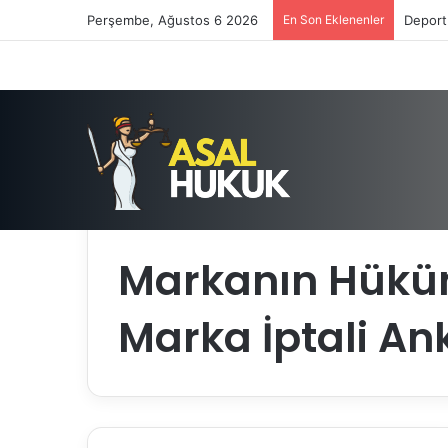
Perşembe, Ağustos 6 2026
En Son Eklenenler
Deport
Anasayfa
/
Markanın Hükümsüzlüğü Davası | Marka 
Markanın Hükü
Marka İptali An