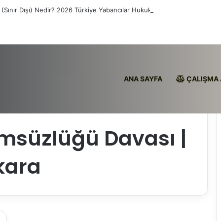
 (Sınır Dışı) Nedir? 2026 Türkiye Yabancılar Hukuku
ANA SAYFA
ÇALIŞMA 
İptali Ankara
msüzlüğü Davası |
kara