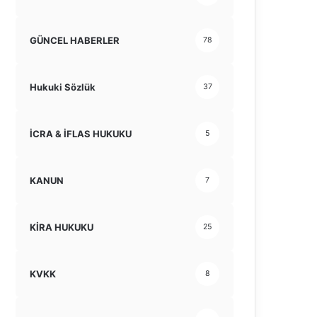
GÜNCEL HABERLER
78
Hukuki Sözlük
37
İCRA & İFLAS HUKUKU
5
KANUN
7
KİRA HUKUKU
25
KVKK
8