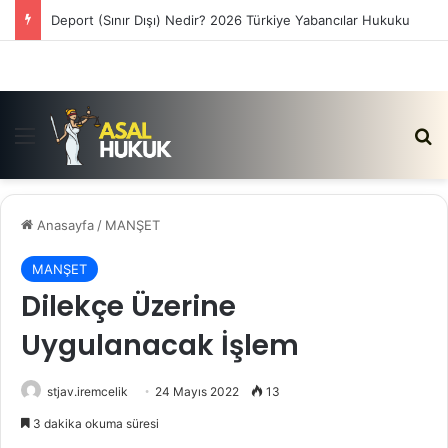
Satış Vaadi Sözleşmesi İptali Nedir?
Menü
Ar
Anasayfa
/
MANŞET
MANŞET
Dilekçe Üzerine
Uygulanacak İşlem
stjav.iremcelik
24 Mayıs 2022
13
3 dakika okuma süresi