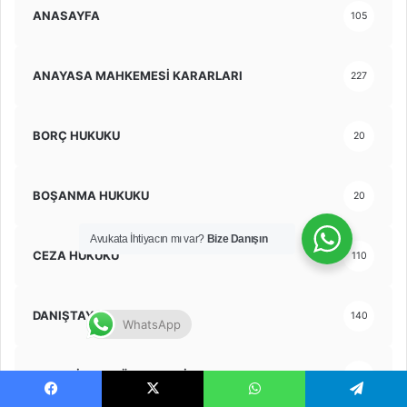
ANASAYFA
105
ANAYASA MAHKEMESİ KARARLARI
227
BORÇ HUKUKU
20
BOŞANMA HUKUKU
20
Avukata İhtiyacın mı var?
Bize Danışın
CEZA HUKUKU
110
DANIŞTAY KARARLARI
140
WhatsApp
DAVA DİLEKÇE ÖRNEKLERİ
65
Facebook
X
WhatsApp
Telegram