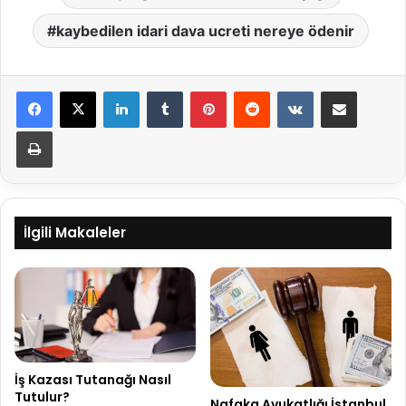
kaybedilen idari dava ucreti nereye ödenir
LinkedIn
Tumblr
Pinterest
Reddit
VKontakte
E-Posta ile paylaş
Yazdır
İlgili Makaleler
İş Kazası Tutanağı Nasıl
Tutulur?
Nafaka Avukatlığı İstanbul