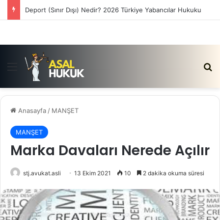
Deport (Sınır Dışı) Nedir? 2026 Türkiye Yabancılar Hukuku
Menü
Ar
Anasayfa
/
MANŞET
MANŞET
Marka Davaları Nerede Açılır
stj.avukat.asli
13 Ekim 2021
10
2 dakika okuma süresi