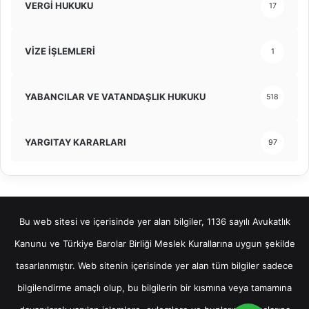
VERGİ HUKUKU
17
VİZE İŞLEMLERİ
1
YABANCILAR VE VATANDAŞLIK HUKUKU
518
YARGITAY KARARLARI
97
Bu web sitesi ve içerisinde yer alan bilgiler, 1136 sayılı Avukatlık
Kanunu ve Türkiye Barolar Birliği Meslek Kurallarına uygun şekilde
tasarlanmıştır. Web sitenin içerisinde yer alan tüm bilgiler sadece
bilgilendirme amaçlı olup, bu bilgilerin bir kısmına veya tamamına