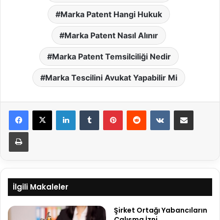
Marka Patent Hangi Hukuk
Marka Patent Nasıl Alınır
Marka Patent Temsilciliği Nedir
Marka Tescilini Avukat Yapabilir Mi
LinkedIn
Tumblr
Pinterest
Reddit
VKontakte
E-Posta ile paylaş
Yazdır
İlgili Makaleler
Şirket Ortağı Yabancıların
Çalışma İzni