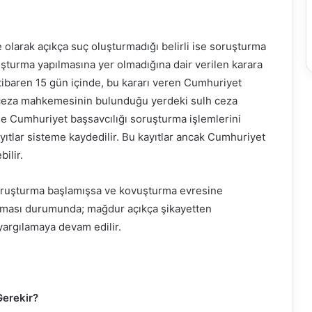
te olarak açıkça suç oluşturmadığı belirli ise soruşturma
uşturma yapılmasına yer olmadığına dair verilen karara
 itibaren 15 gün içinde, bu kararı veren Cumhuriyet
r ceza mahkemesinin bulunduğu yerdeki sulh ceza
inde Cumhuriyet başsavcılığı soruşturma işlemlerini
ayıtlar sisteme kaydedilir. Bu kayıtlar ancak Cumhuriyet
ilir.
soruşturma başlamışsa ve kovuşturma evresine
ılması durumunda; mağdur açıkça şikayetten
 yargılamaya devam edilir.
Gerekir?