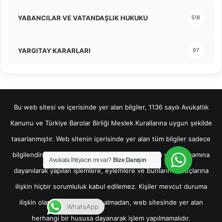
YABANCILAR VE VATANDAŞLIK HUKUKU
518
YARGITAY KARARLARI
97
Bu web sitesi ve içerisinde yer alan bilgiler, 1136 sayılı Avukatlık
Kanunu ve Türkiye Barolar Birliği Meslek Kurallarına uygun şekilde
tasarlanmıştır. Web sitenin içerisinde yer alan tüm bilgiler sadece
bilgilendirme amaçlı olup, bu bilgilerin bir kısmına veya tamamına
Avukata İhtiyacın mı var?
Bize Danışın
dayanılarak yapılan işlemlere, eylemlere ve bunların sonuçlarına
ilişkin hiçbir sorumluluk kabul edilemez. Kişiler mevcut duruma
ilişkin olarak hukuki destek almadan, web sitesinde yer alan
WhatsApp
herhangi bir hususa dayanarak işlem yapılmamalıdır.