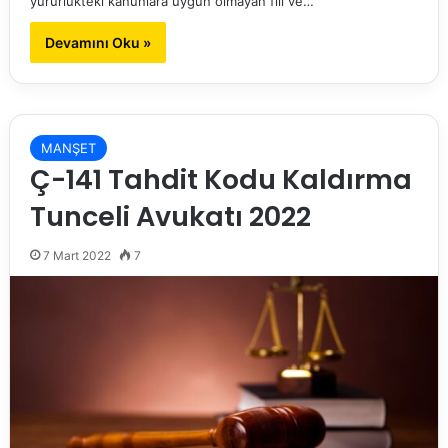
yürürlükteki kanunlara uygun olmayan fiil ve…
Devamını Oku »
MANŞET
Ç-141 Tahdit Kodu Kaldırma
Tunceli Avukatı 2022
7 Mart 2022
7