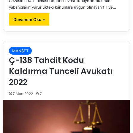
Cezasının Kaldırılması Deport cezası Türkiye’de bulunan
yabancıların yürürlükteki kanunlara uygun olmayan fiil ve…
Devamını Oku »
MANŞET
Ç-138 Tahdit Kodu
Kaldırma Tunceli Avukatı
2022
7 Mart 2022
7