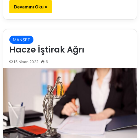
Devamını Oku »
MANŞET
Hacze İştirak Ağrı
15 Nisan 2022
6