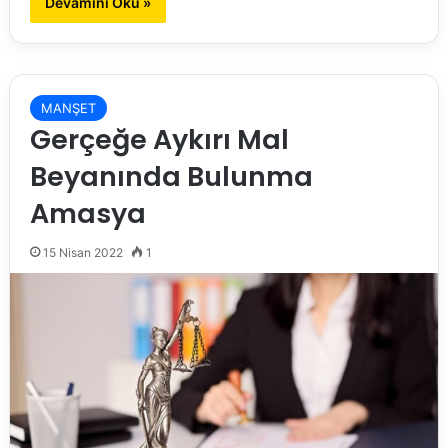
Devamını Oku »
MANŞET
Gerçeğe Aykırı Mal
Beyanında Bulunma
Amasya
15 Nisan 2022
1