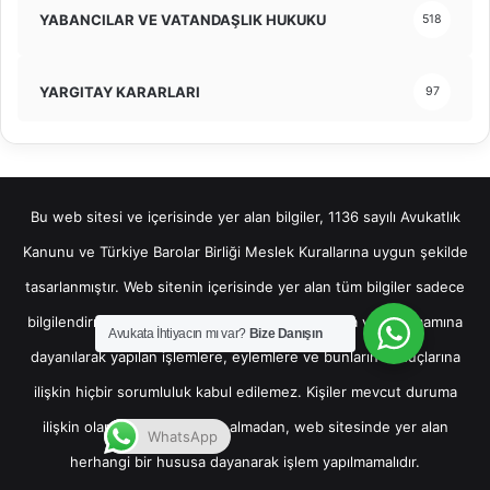
YABANCILAR VE VATANDAŞLIK HUKUKU
518
YARGITAY KARARLARI
97
Bu web sitesi ve içerisinde yer alan bilgiler, 1136 sayılı Avukatlık
Kanunu ve Türkiye Barolar Birliği Meslek Kurallarına uygun şekilde
tasarlanmıştır. Web sitenin içerisinde yer alan tüm bilgiler sadece
bilgilendirme amaçlı olup, bu bilgilerin bir kısmına veya tamamına
Avukata İhtiyacın mı var?
Bize Danışın
dayanılarak yapılan işlemlere, eylemlere ve bunların sonuçlarına
ilişkin hiçbir sorumluluk kabul edilemez. Kişiler mevcut duruma
ilişkin olarak hukuki destek almadan, web sitesinde yer alan
WhatsApp
herhangi bir hususa dayanarak işlem yapılmamalıdır.