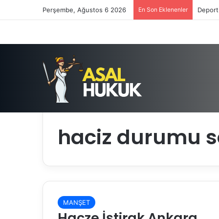
Perşembe, Ağustos 6 2026
En Son Eklenenler
Deport
Anasayfa
/
haciz durumu sorgulama
haciz durumu 
MANŞET
Hacze İştirak Ankara