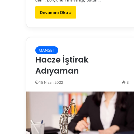
Devamını Oku »
MANŞET
Hacze İştirak
Adıyaman
15 Nisan 2022
3