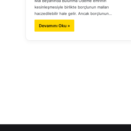
Mal Beyanında Bulunma Ödeme emrinin
kesinleşmesiyle birlikte borçlunun malları
haczedilebilir hale gelir. Ancak borçlunun…
Devamını Oku »