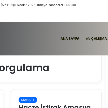
 (Sınır Dışı) Nedir? 2026 Türkiye Yabancılar Hukuku
ANA SAYFA
ÇALIŞMA 
sorgulama
MANŞET
Hacze İştirak Amasya