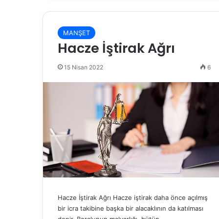
MANŞET
Hacze İştirak Ağrı
15 Nisan 2022
6
Hacze İştirak Ağrı Hacze iştirak daha önce açılmış
bir icra takibine başka bir alacaklının da katılması
denir. Borçlunun malvarlığı, bütün…