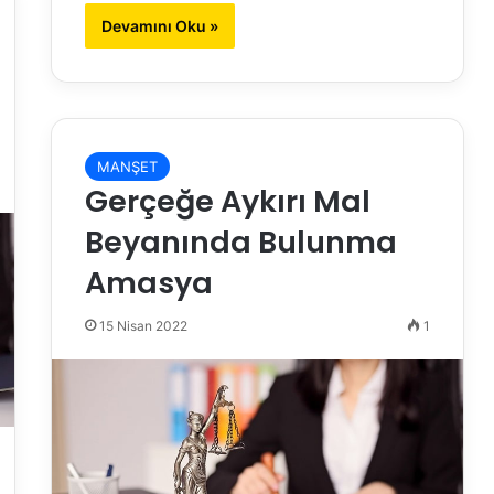
Devamını Oku »
MANŞET
Gerçeğe Aykırı Mal
Beyanında Bulunma
Amasya
15 Nisan 2022
1