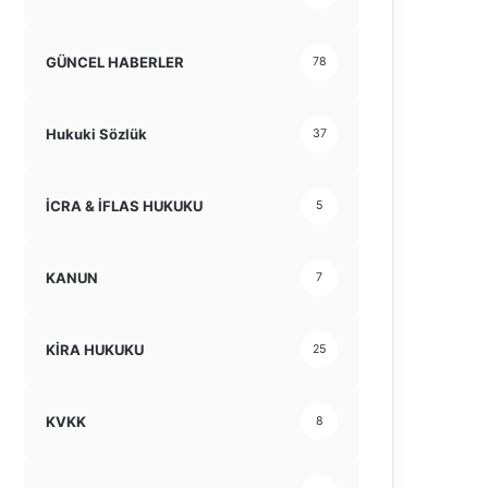
GÜNCEL HABERLER
78
Hukuki Sözlük
37
İCRA & İFLAS HUKUKU
5
KANUN
7
KİRA HUKUKU
25
KVKK
8