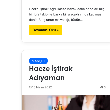
Hacze İştirak Ağrı Hacze iştirak daha önce açılmış
bir icra takibine başka bir alacaklının da katılması
denir. Borçlunun malvarlığı, bütün…
Devamını Oku »
MANŞET
Hacze İştirak
Adıyaman
15 Nisan 2022
3