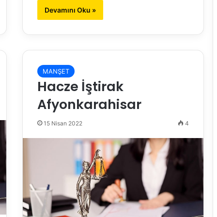
Devamını Oku »
MANŞET
Hacze İştirak
Afyonkarahisar
15 Nisan 2022
4