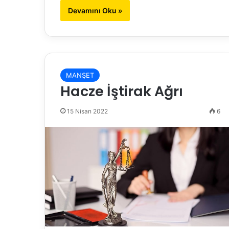
Devamını Oku »
MANŞET
Hacze İştirak Ağrı
15 Nisan 2022
6