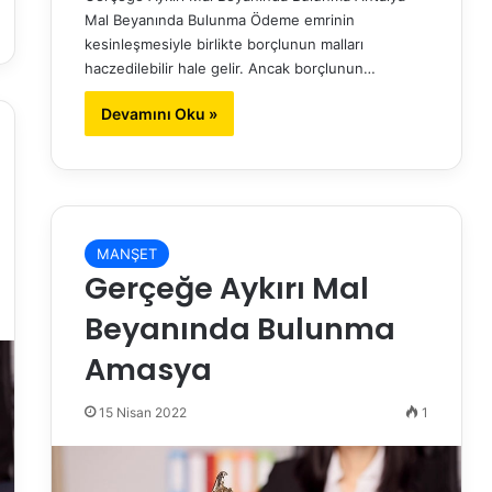
Mal Beyanında Bulunma Ödeme emrinin
kesinleşmesiyle birlikte borçlunun malları
haczedilebilir hale gelir. Ancak borçlunun…
Devamını Oku »
MANŞET
Gerçeğe Aykırı Mal
Beyanında Bulunma
Amasya
15 Nisan 2022
1