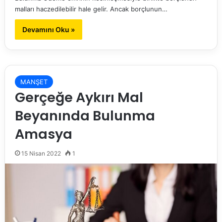
malları haczedilebilir hale gelir. Ancak borçlunun…
Devamını Oku »
MANŞET
Gerçeğe Aykırı Mal
Beyanında Bulunma
Amasya
15 Nisan 2022
1