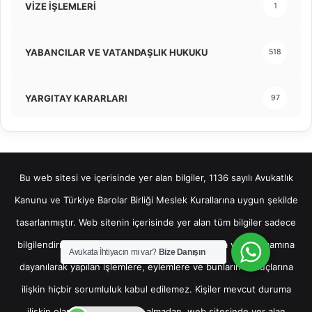
VİZE İŞLEMLERİ
1
YABANCILAR VE VATANDAŞLIK HUKUKU
518
YARGITAY KARARLARI
97
Bu web sitesi ve içerisinde yer alan bilgiler, 1136 sayılı Avukatlık
Kanunu ve Türkiye Barolar Birliği Meslek Kurallarına uygun şekilde
tasarlanmıştır. Web sitenin içerisinde yer alan tüm bilgiler sadece
bilgilendirme amaçlı olup, bu bilgilerin bir kısmına veya tamamına
Avukata İhtiyacın mı var?
Bize Danışın
dayanılarak yapılan işlemlere, eylemlere ve bunların sonuçlarına
ilişkin hiçbir sorumluluk kabul edilemez. Kişiler mevcut duruma
ilişkin olarak hukuki destek almadan, web sitesinde yer alan