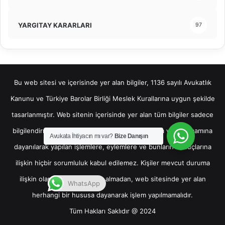
YARGITAY KARARLARI
97
Bu web sitesi ve içerisinde yer alan bilgiler, 1136 sayılı Avukatlık
Kanunu ve Türkiye Barolar Birliği Meslek Kurallarına uygun şekilde
tasarlanmıştır. Web sitenin içerisinde yer alan tüm bilgiler sadece
bilgilendirme amaçlı olup, bu bilgilerin bir kısmına veya tamamına
Avukata İhtiyacın mı var?
Bize Danışın
dayanılarak yapılan işlemlere, eylemlere ve bunların sonuçlarına
ilişkin hiçbir sorumluluk kabul edilemez. Kişiler mevcut duruma
ilişkin olarak hukuki destek almadan, web sitesinde yer alan
WhatsApp
herhangi bir hususa dayanarak işlem yapılmamalıdır.
Tüm Hakları Saklıdır @ 2024