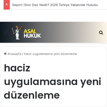
Satış Vaadi Sözleşmesi İptali Nedir?
Menü
Ar
Anasayfa
/
haciz uygulamasına yeni düzenleme
haciz
uygulamasına yeni
düzenleme