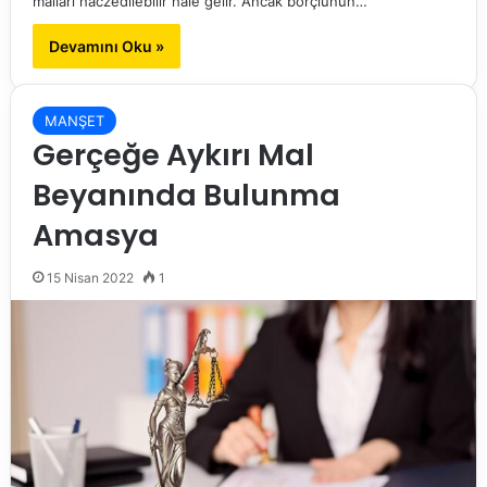
malları haczedilebilir hale gelir. Ancak borçlunun…
Devamını Oku »
MANŞET
Gerçeğe Aykırı Mal
Beyanında Bulunma
Amasya
15 Nisan 2022
1