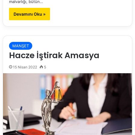
malvarlığı, bütün…
Devamını Oku »
MANŞET
Hacze İştirak Amasya
15 Nisan 2022
5