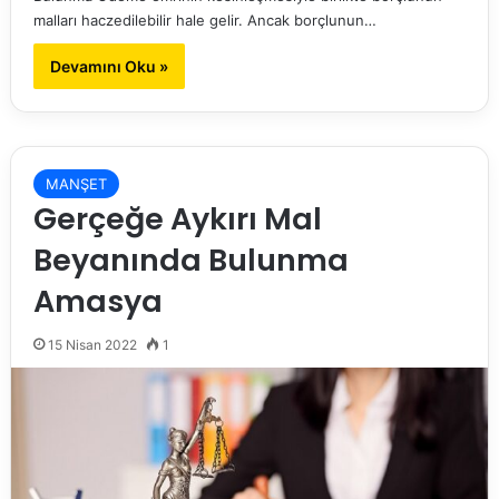
malları haczedilebilir hale gelir. Ancak borçlunun…
Devamını Oku »
MANŞET
Gerçeğe Aykırı Mal
Beyanında Bulunma
Amasya
15 Nisan 2022
1