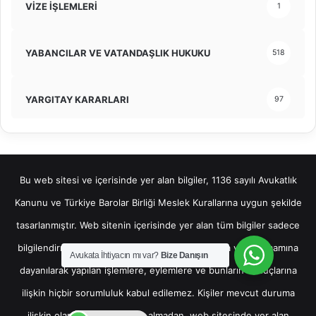
VİZE İŞLEMLERİ
1
YABANCILAR VE VATANDAŞLIK HUKUKU
518
YARGITAY KARARLARI
97
Bu web sitesi ve içerisinde yer alan bilgiler, 1136 sayılı Avukatlık
Kanunu ve Türkiye Barolar Birliği Meslek Kurallarına uygun şekilde
tasarlanmıştır. Web sitenin içerisinde yer alan tüm bilgiler sadece
bilgilendirme amaçlı olup, bu bilgilerin bir kısmına veya tamamına
Avukata İhtiyacın mı var?
Bize Danışın
dayanılarak yapılan işlemlere, eylemlere ve bunların sonuçlarına
ilişkin hiçbir sorumluluk kabul edilemez. Kişiler mevcut duruma
ilişkin olarak hukuki destek almadan, web sitesinde yer alan