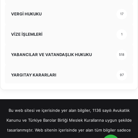
VERGİ HUKUKU
17
VİZE İŞLEMLERİ
1
YABANCILAR VE VATANDAŞLIK HUKUKU
518
YARGITAY KARARLARI
97
Bu web sitesi ve içerisinde yer alan bilgiler, 1136 sayılı Avukatlık
Kanunu ve Türkiye Barolar Birliği Meslek Kurallarına uygun şekilde
tasarlanmıştır. Web sitenin içerisinde yer alan tüm bilgiler sadece