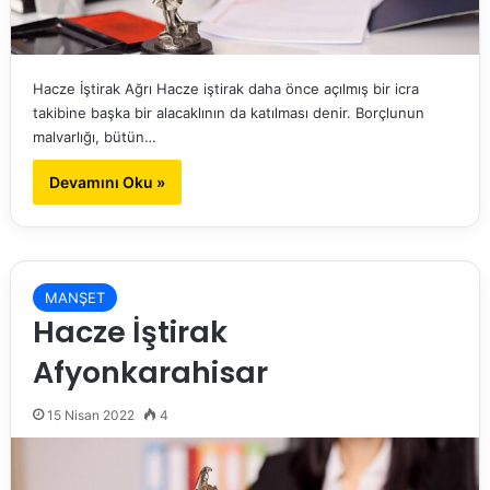
Hacze İştirak Ağrı Hacze iştirak daha önce açılmış bir icra
takibine başka bir alacaklının da katılması denir. Borçlunun
malvarlığı, bütün…
Devamını Oku »
MANŞET
Hacze İştirak
Afyonkarahisar
15 Nisan 2022
4