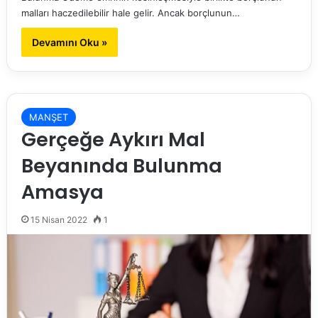
malları haczedilebilir hale gelir. Ancak borçlunun…
Devamını Oku »
MANŞET
Gerçeğe Aykırı Mal
Beyanında Bulunma
Amasya
15 Nisan 2022
1