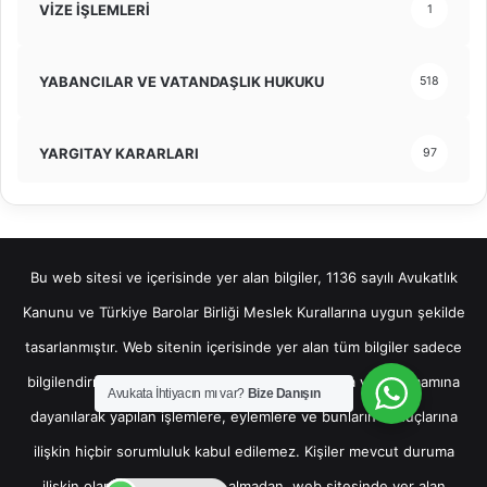
VİZE İŞLEMLERİ
1
YABANCILAR VE VATANDAŞLIK HUKUKU
518
YARGITAY KARARLARI
97
Bu web sitesi ve içerisinde yer alan bilgiler, 1136 sayılı Avukatlık
Kanunu ve Türkiye Barolar Birliği Meslek Kurallarına uygun şekilde
tasarlanmıştır. Web sitenin içerisinde yer alan tüm bilgiler sadece
bilgilendirme amaçlı olup, bu bilgilerin bir kısmına veya tamamına
Avukata İhtiyacın mı var?
Bize Danışın
dayanılarak yapılan işlemlere, eylemlere ve bunların sonuçlarına
ilişkin hiçbir sorumluluk kabul edilemez. Kişiler mevcut duruma
ilişkin olarak hukuki destek almadan, web sitesinde yer alan