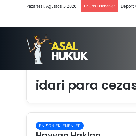
Pazartesi, Ağustos 3 2026
En Son Eklenenler
Deport 
Anasayfa
/
idari para cezası yaptırımı
idari para cezas
EN SON EKLENENLER
Hayvan Hakları