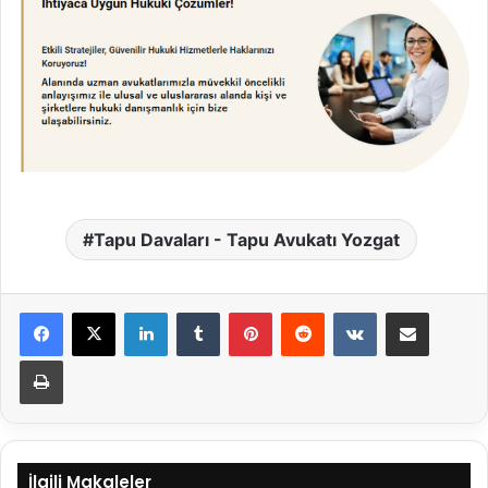
Tapu Davaları - Tapu Avukatı Yozgat
LinkedIn
Tumblr
Pinterest
Reddit
VKontakte
E-Posta ile paylaş
Yazdır
İlgili Makaleler