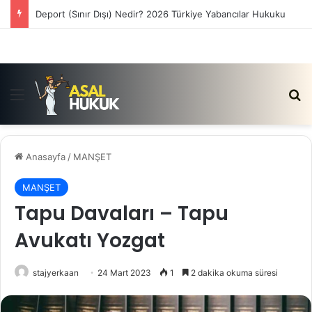
Deport (Sınır Dışı) Nedir? 2026 Türkiye Yabancılar Hukuku
Menü
Ar
Anasayfa
/
MANŞET
MANŞET
Tapu Davaları – Tapu
Avukatı Yozgat
stajyerkaan
24 Mart 2023
1
2 dakika okuma süresi