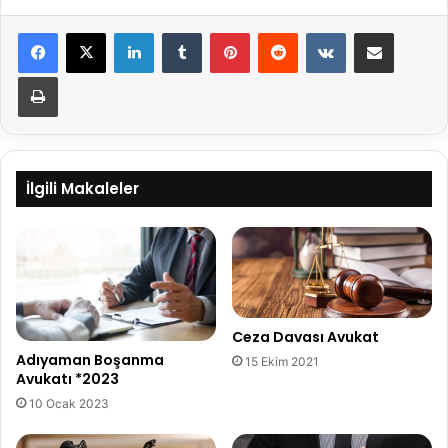
LinkedIn
Tumblr
Pinterest
Reddit
VKontakte
E-Posta ile paylaş
Yazdır
İlgili Makaleler
Ceza Davası Avukat
Adıyaman Boşanma
15 Ekim 2021
Avukatı *2023
10 Ocak 2023