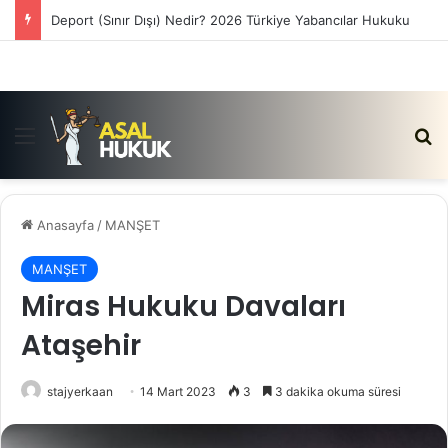
Deport (Sınır Dışı) Nedir? 2026 Türkiye Yabancılar Hukuku
Menü
Ar
Anasayfa
/
MANŞET
MANŞET
Miras Hukuku Davaları
Ataşehir
stajyerkaan
14 Mart 2023
3
3 dakika okuma süresi