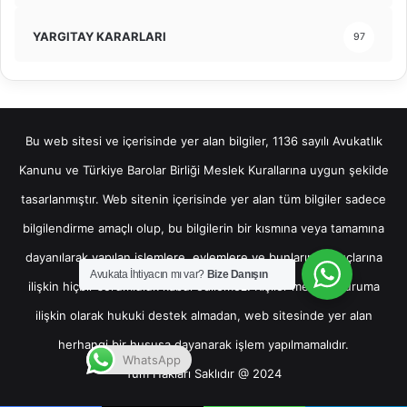
YARGITAY KARARLARI
97
Bu web sitesi ve içerisinde yer alan bilgiler, 1136 sayılı Avukatlık
Kanunu ve Türkiye Barolar Birliği Meslek Kurallarına uygun şekilde
tasarlanmıştır. Web sitenin içerisinde yer alan tüm bilgiler sadece
bilgilendirme amaçlı olup, bu bilgilerin bir kısmına veya tamamına
dayanılarak yapılan işlemlere, eylemlere ve bunların sonuçlarına
Avukata İhtiyacın mı var?
Bize Danışın
ilişkin hiçbir sorumluluk kabul edilemez. Kişiler mevcut duruma
ilişkin olarak hukuki destek almadan, web sitesinde yer alan
herhangi bir hususa dayanarak işlem yapılmamalıdır.
WhatsApp
Tüm Hakları Saklıdır @ 2024