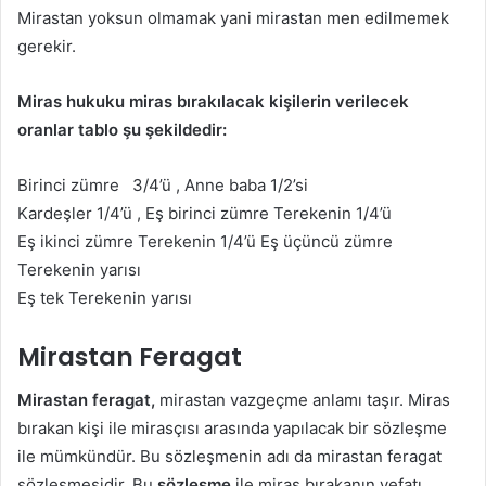
Mirastan yoksun olmamak yani mirastan men edilmemek
gerekir.
Miras hukuku miras bırakılacak kişilerin verilecek
oranlar tablo şu şekildedir:
Birinci zümre 3/4’ü , Anne baba 1/2’si
Kardeşler 1/4’ü , Eş birinci zümre Terekenin 1/4’ü
Eş ikinci zümre Terekenin 1/4’ü Eş üçüncü zümre
Terekenin yarısı
Eş tek Terekenin yarısı
Mirastan Feragat
Mirastan feragat,
mirastan vazgeçme anlamı taşır. Miras
bırakan kişi ile mirasçısı arasında yapılacak bir sözleşme
ile mümkündür. Bu sözleşmenin adı da mirastan feragat
sözleşmesidir. Bu
sözleşme
ile miras bırakanın vefatı