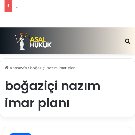
Satış Vaadi Sözleşmesi İptali Nedir?
Menü
Ar
Anasayfa
/
boğaziçi nazım imar planı
boğaziçi nazım
imar planı