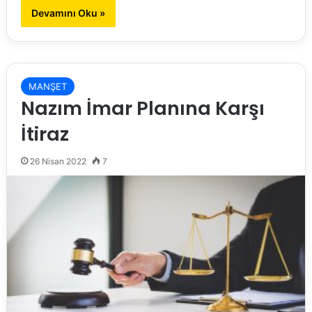
Devamını Oku »
MANŞET
Nazım İmar Planına Karşı
İtiraz
26 Nisan 2022
7