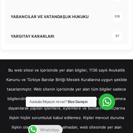
YABANCILAR VE VATANDAŞLIK HUKUKU
518
YARGITAY KARARLARI
97
Bu web sitesi ve içerisinde yer alan bilgiler, 1136 sayılı Avukatlık
Kanunu ve Türkiye Barolar Birliği Meslek Kurallarına uygun şekilde
tasarlanmıştır. Web sitenin içerisinde yer alan tüm bilgiler sadece
bilgilendirme amaçlı olup, bu bilgilerin bir kısmına veya tamamına
Avukata İhtiyacın mı var?
Bize Danışın
dayanılarak yapılan işlemlere, eylemlere ve bunların sonuçlarına
ilişkin hiçbir sorumluluk kabul edilemez. Kişiler mevcut duruma
ilişkin olarak hukuki destek almadan, web sitesinde yer alan
WhatsApp