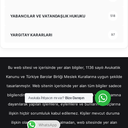
YABANCILAR VE VATANDAŞLIK HUKUKU
518
YARGITAY KARARLARI
97
Bu web sitesi ve içerisinde yer alan bilgiler, 1136 sayılı Avukatlık
Kanunu ve Türkiye Barolar Birliği Meslek Kurallarına uygun şekilde
tasarlanmıştır. Web sitenin içerisinde yer alan tüm bilgiler sadece
bilgilendirme amaçlı olup, bu bilgilerin bir kısmına veya tamamına
Avukata İhtiyacın mı var?
Bize Danışın
dayanılarak yapılan işlemlere, eylemlere ve bunların sonuçlarına
ilişkin hiçbir sorumluluk kabul edilemez. Kişiler mevcut duruma
ilişkin olarak hukuki destek almadan, web sitesinde yer alan
WhatsApp