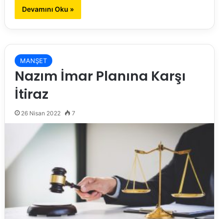
Devamını Oku »
MANŞET
Nazım İmar Planına Karşı
İtiraz
26 Nisan 2022
7